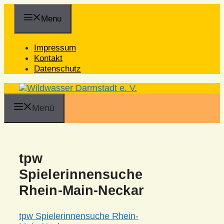
Zum
Inhalt
Menu
springen
Impressum
Kontakt
Datenschutz
Menü
tpw
Spielerinnensuche
Rhein-Main-Neckar
tpw Spielerinnensuche Rhein-