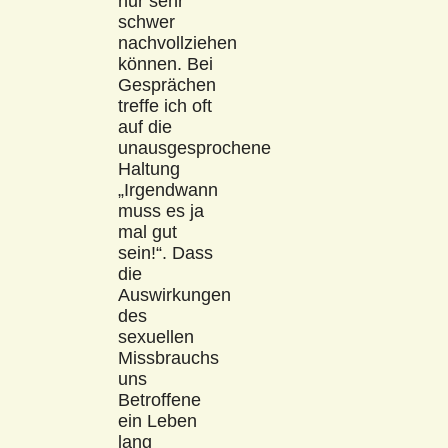
nur sehr
schwer
nachvollziehen
können. Bei
Gesprächen
treffe ich oft
auf die
unausgesprochene
Haltung
„Irgendwann
muss es ja
mal gut
sein!“. Dass
die
Auswirkungen
des
sexuellen
Missbrauchs
uns
Betroffene
ein Leben
lang