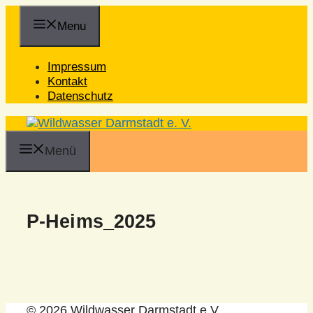
Zum
Inhalt
Menu
springen
Impressum
Kontakt
Datenschutz
Menü
P-Heims_2025
© 2026 Wildwasser Darmstadt e.V.