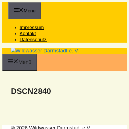
Zum
Inhalt
Menu
springen
Impressum
Kontakt
Datenschutz
Menü
DSCN2840
© 2026 Wildwasser Darmstadt e.V.