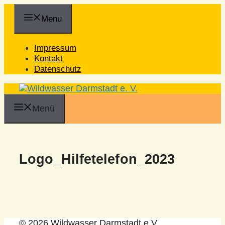
Zum
Inhalt
Menu
springen
Impressum
Kontakt
Datenschutz
Menü
Logo_Hilfetelefon_2023
© 2026 Wildwasser Darmstadt e.V.