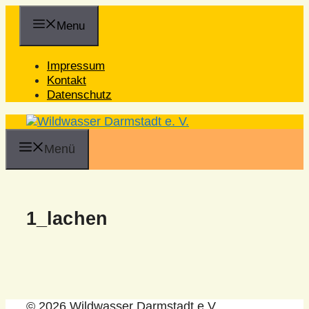
Zum
Inhalt
Menu
springen
Impressum
Kontakt
Datenschutz
Menü
1_lachen
© 2026 Wildwasser Darmstadt e.V.