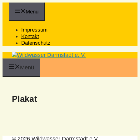
Zum
Inhalt
Menu
springen
Impressum
Kontakt
Datenschutz
Menü
Plakat
© 2026 Wildwasser Darmstadt e.V.