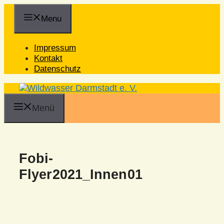
Zum
Inhalt
Menu
springen
Impressum
Kontakt
Datenschutz
Menü
Fobi-
Flyer2021_Innen01