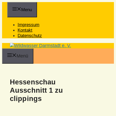
Zum
Inhalt
Menu
springen
Impressum
Kontakt
Datenschutz
Menü
Hessenschau
Ausschnitt 1 zu
clippings