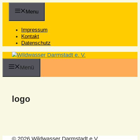
Zum
Inhalt
Menu
springen
Impressum
Kontakt
Datenschutz
Menü
logo
© 2026 Wildwasser Darmstadt e.V.